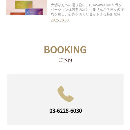
大切な方への贈り物に、BUASAWANのリラク
ゼーション体験をお届けしませんか？日々の疲
れを癒し、心身を深くリセットする特別な時間
をギフトとしてご利用いただける「バウチャー
2025.10.30
チケット」をご用意しております。 誕生日や
記念日のお祝い、感謝の気持ちを込めたプレゼ
ント、また企業様の福利厚生やご挨拶の品とし
て
BOOKING
ご予約
03-6228-6030