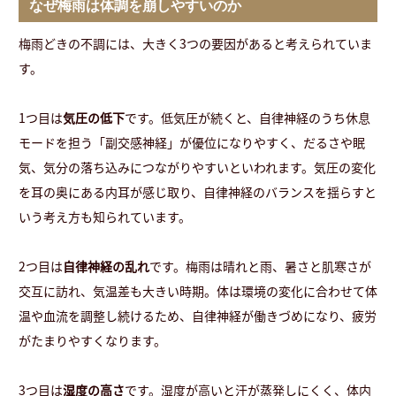
なぜ梅雨は体調を崩しやすいのか
梅雨どきの不調には、大きく3つの要因があると考えられていま
す。
1つ目は
気圧の低下
です。低気圧が続くと、自律神経のうち休息
モードを担う「副交感神経」が優位になりやすく、だるさや眠
気、気分の落ち込みにつながりやすいといわれます。気圧の変化
を耳の奥にある内耳が感じ取り、自律神経のバランスを揺らすと
いう考え方も知られています。
2つ目は
自律神経の乱れ
です。梅雨は晴れと雨、暑さと肌寒さが
交互に訪れ、気温差も大きい時期。体は環境の変化に合わせて体
温や血流を調整し続けるため、自律神経が働きづめになり、疲労
がたまりやすくなります。
3つ目は
湿度の高さ
です。湿度が高いと汗が蒸発しにくく、体内