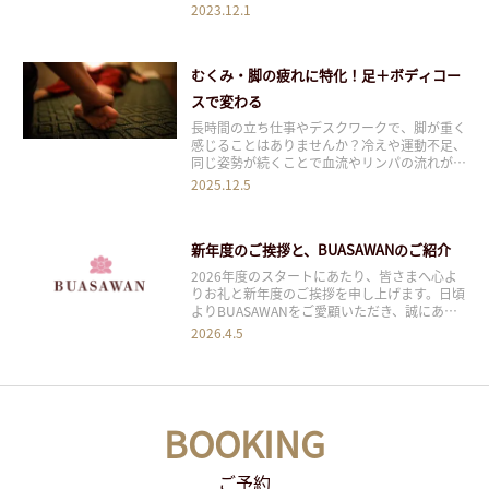
LINEのご予約方法 １．BUASAWANとは
2023.12.1
「BUASAWAN」は2023年11月末時点で銀座、
麻布十番、大宮に全4店舗を展開する、本格タ
イ古式マッサージ店です
むくみ・脚の疲れに特化！足＋ボディコー
スで変わる
長時間の立ち仕事やデスクワークで、脚が重く
感じることはありませんか？冷えや運動不足、
同じ姿勢が続くことで血流やリンパの流れが滞
り、むくみやだるさの原因になります。
2025.12.5
BUASAWANでは、そんな悩みを持つ方におす
すめの「足＋ボディコース」をご用意していま
す。足裏の反射区（ツボ）を刺激しながら、全
新年度のご挨拶と、BUASAWANのご紹介
身の巡
2026年度のスタートにあたり、皆さまへ心よ
りお礼と新年度のご挨拶を申し上げます。日頃
よりBUASAWANをご愛顧いただき、誠にあり
がとうございます。 BUASAWANは、本場タイ
2026.4.5
の古式マッサージをベースに、独自に開発した
オリジナル施術を組み合わせた、唯一無二のト
リートメントをご提供しています。身体
BOOKING
ご予約