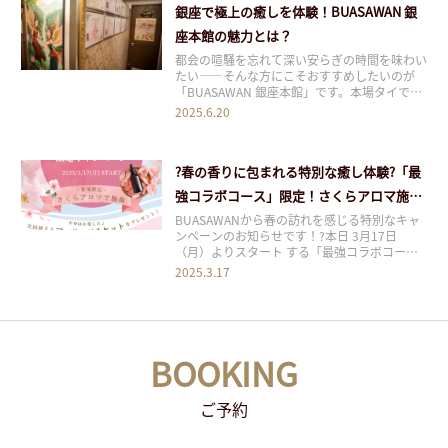
銀座で極上の癒しを体験！BUASAWAN 銀
座本館の魅力とは？
都会の喧騒を忘れて深い安らぎの時間を味わい
たい――そんな方にこそおすすめしたいのが
「BUASAWAN 銀座本館」です。本場タイで研
鑽を積んだプロフェッショナルなセラピストに
2025.6.20
よる本格タイ古式マッサージは、日常の疲れや
ストレス、慢性的なコリやむくみまでしっかり
とアプローチ。ペアルーム完備でカップルや友
?春の香りに包まれる特別な癒し体験?「最
人
強コラボコース」限定！さくらアロマ施術
スタート
BUASAWANから春の訪れを感じる特別なキャ
ンペーンのお知らせです！?本日 3月17日
（月）よりスタート する「最強コラボコー
ス」をお選びいただいた方限定で、期間限定の
2025.3.17
さくらアロマ を使用した施術を提供いたしま
す。 桜の優しい香りに包まれながら、タイ古
式・ヘッドスパ・フッドスパなど お好きなメ
ニ
BOOKING
ご予約