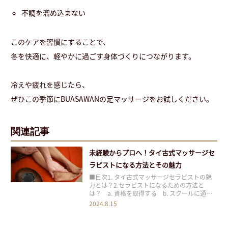
不調を溜め込まない
このケアを習慣にすることで、
冬を快適に、軽やかに過ごす身体づくりにつながります。
冷えや疲れを感じたら、
ぜひこの季節にBUASAWANの足マッサージをお試しください。
関連記事
未経験からプロへ！タイ古式マッサージセ
ラピストになる方法とその魅力
■目次1. タイ古式マッサージセラピストの魅
力とは？2.セラピストになるための方法と
は？ a. 資格を取得する b. スクールに通
う c. サロンで研修を受ける3. BUASAWANが
2024.8.15
提供するタイ古式マッサージのセラピスト養成
講座4. まとめ 目次1 1. タイ古式マッサージセ
ラピストの魅力とは？2