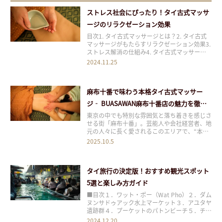
ストレス社会にぴったり！タイ古式マッサ
ージのリラクゼーション効果
目次1. タイ古式マッサージとは？2. タイ古式
マッサージがもたらすリラクゼーション効果3.
ストレス解消の仕組み4. タイ古式マッサージ
の心身への影響5. 日常生活でのタイ古式マッ
2024.11.25
サージの活用方法6. まとめ 目次1 1. タイ古式
マッサージとは？2 2. タイ古式マッサージがも
たらすリラクゼーシ
麻布十番で味わう本格タイ古式マッサー
ジ‐ BUASAWAN麻布十番店の魅力を徹底
解説
東京の中でも特別な雰囲気と落ち着きを感じさ
せる街「麻布十番」。芸能人や会社経営者、地
元の人々に長く愛されるこのエリアで、“本場
仕込み”のタイ古式マッサージが高い評価を集
2025.10.5
めているのがBUASAWAN麻布十番店です。こ
こでは、銀座店とはまた違ったローカルならで
はの魅力や、店舗のこだわりについてご紹介し
タイ旅行の決定版！おすすめ観光スポット
ま
5選と楽しみ方ガイド
■目次１．ワット・ポー（Wat Pho）２．ダム
ヌンサドゥアック水上マーケット３．アユタヤ
遺跡群４．プーケットのパトンビーチ５．チェ
ンマイのナイトバザール タイは美しい寺院や
2024.12.20