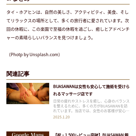
タイ・ホアヒンは、自然の美しさ、アクティビティ、美食、そし
てリラックスの場所として、多くの旅行者に愛されています。次
回の休暇に、この楽園で至福の休暇を過ごし、癒しとアドベンチ
ャーの素晴らしいバランスを見つけましょう。
（Photp by Unsplash.com）
関連記事
BUASAWANは女性も安心して施術を受けら
れるマッサージ店です
日常の疲れやストレスを癒し、心身のバランス
を整えるために、多くの方がBUASAWANを訪
れています。当店では、女性のお客様が安心し
てご来店いただける環境を大切にし、サービス
2025.1.20
を提供しています。 目次1 ? データで見る
BUASAWANのお客様像1.1 ? 男女比率1.2 ? 年
代別の傾向1.2.1 ?
【祝・1,500レビュー突破】BUASAWAN 銀