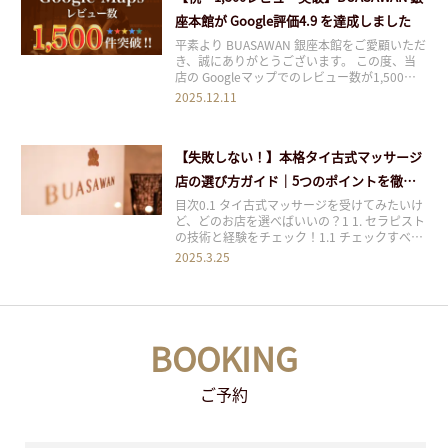
座本館が Google評価4.9 を達成しました
平素より BUASAWAN 銀座本館をご愛顧いただ
き、誠にありがとうございます。 この度、当
店の Googleマップでのレビュー数が1,500件
を突破 し、さらに 平均評価 4.9 / 5 という大変
2025.12.11
嬉しい評価を頂戴いたしました。 日頃よりご
来店くださる皆さまのおかげで、ここまで成長
することができま
【失敗しない！】本格タイ古式マッサージ
店の選び方ガイド｜5つのポイントを徹底
解説
目次0.1 タイ古式マッサージを受けてみたいけ
ど、どのお店を選べばいいの？1 1. セラピスト
の技術と経験をチェック！1.1 チェックすべき
ポイント2 2. 施術内容とメニューを確認2.1 基
2025.3.25
本的なメニューの種類3 3. 施術環境と雰囲気も
重要！3.1 チェックすべきポイント4 4. 口コ
ミ・評判を
BOOKING
ご予約