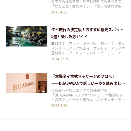
の中でも体調を崩しやすい時期でもあります。
「なんとなく疲れやすい」「寝ても疲れが取れ
ない」「肩こりや頭の重さが続く」 このよう
2026.4.15
な不調を感じている方は、自律神経の乱れが原
因かもしれません。 季節の変わり目は気温や
生活環境の変化が大きく、身体は想像以上にス
タイ旅行の決定版！おすすめ観光スポット
トレ
5選と楽しみ方ガイド
■目次１．ワット・ポー（Wat Pho）２．ダム
ヌンサドゥアック水上マーケット３．アユタヤ
遺跡群４．プーケットのパトンビーチ５．チェ
ンマイのナイトバザール タイは美しい寺院や
2024.12.20
ビーチ、グルメ、そしてタイ古式マッサージな
ど、多彩な魅力が詰まった国です。初めてタイ
を訪れる方からリピーターまで、満足できる観
「本場タイ古式マッサージのプロへ」
――BUASAWANで新しい一歩を踏み出しま
せんか？
東京都心や埼玉エリアで急成長中の
「BUASAWAN（ブアサワン）」。本格的なタ
イ古式マッサージと温かなホスピタリティを強
みとして、多くのお客様から高いご支持をいた
2025.8.20
だいています。そんなBUASAWANでは今、さ
らなるサービス向上と事業拡大を目指し、新し
いスタッフ（セラピスト・受付スタッフ）を幅
広く募集