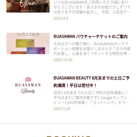
いつもBUASAWANをご利用いただき誠にあり
がとうございます！皆さまのお陰で少しずつで
はありますが店舗も拡大し、今回、人気店であ
る銀座本店の別館を4/14(金)にオープンするこ
2023.4.9
とにいたしました。 銀座本店のご予約状況に
応じて、別館にご案内させていただくことがご
ざいますので、ご予約の際に店舗のご確認
BUASAWAN バウチャーチケットのご案内
大切な方への贈り物に、BUASAWANのリラク
ゼーション体験をお届けしませんか？日々の疲
れを癒し、心身を深くリセットする特別な時間
をギフトとしてご利用いただける「バウチャー
2025.10.30
チケット」をご用意しております。 誕生日や
記念日のお祝い、感謝の気持ちを込めたプレゼ
ント、また企業様の福利厚生やご挨拶の品とし
BUASAWAN BEAUTY 8月末までの土日ご予
て
約満席！平日は受付中！
目次1 8月末までの土日ご予約が全枠満席に！
平日はまだご案内可能です2 Googleマップレ
ビュー1,000件突破！「ゴッドハンド」セラピ
ストが多数在籍する銀座本館 8月末までの土日
2025.5.29
ご予約が全枠満席に！平日はまだご案内可能で
す いつも「BUASAWAN BEAUTY（銀座）」を
ご利用いただき、誠にあ