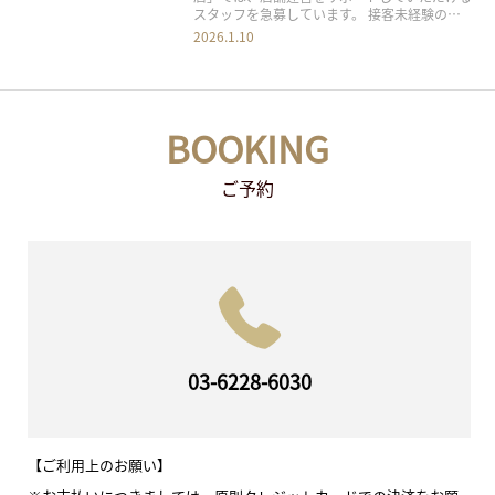
スタッフを急募しています。 接客未経験の方
や、マッサージ業務以外で店舗を支えたい方も
2026.1.10
歓迎です。シンプルな業務内容のため、安心し
てスタートしていただけます。 目次1 ■ 主な
業務内容2 ■ こんな方におすすめ3 ■
BOOKING
ご予約
03-6228-6030
【ご利用上のお願い】