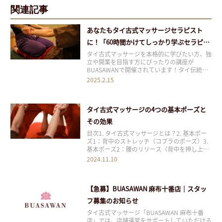
関連記事
あなたもタイ古式マッサージセラピスト
に！「60時間かけてしっかり学ぶセラピス
ト養成講座」
タイ古式マッサージを本格的に学びたい方、独
立や開業を目指す方にぴったりの講座が
BUASAWANで開催されています！タイ伝統医
療協会認定の国家資格を保有するインストラク
2025.2.15
ターが指導する充実の内容で、卒業後すぐに現
場で活躍できるスキルを身につけられます。
目次1 講座の特徴：現場で役立つ実践的な内容
タイ古式マッサージの4つの基本ポーズと
2 こ
その効果
目次1. タイ古式マッサージとは？2. 基本ポー
ズ1：背中のストレッチ（コブラのポーズ）3.
基本ポーズ2：腰のリリース（背中を押し上げ
るポーズ）4. 基本ポーズ3：脚のストレッチ
2024.11.10
（蝶のポーズ）5. 基本ポーズ4：肩と胸の開放
（ひし形のポーズ）6. タイ古式マッサージで
基本ポーズが重要な理由7. ま
【急募】BUASAWAN 麻布十番店｜スタッ
フ募集のお知らせ
タイ古式マッサージ「BUASAWAN 麻布十番
店」では、店舗運営をサポートしていただける