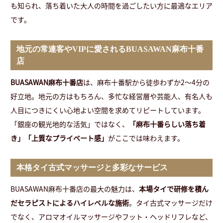
も知られ、落ち着いた大人の時間を過ごしたい方に最適なエリア
です。
地元の常連客やVIPに愛されるBUASAWAN麻布十番
店
BUASAWAN麻布十番店
は、麻布十番駅から徒歩わずか2～4分の
好立地。地元の方はもちろん、多忙な経営層や芸能人、有名人も
人目につきにくい心地よい空間を求めてリピートしています。
「銀座の観光地的な活気」ではなく、
「麻布十番らしい落ち着
き」「上質なプライベート感」
がここでは味わえます。
本格タイ古式マッサージと多彩なサービス
BUASAWAN麻布十番店の最大の魅力は、
本場タイで研修を積ん
だセラピストによるハイレベルな施術
。タイ古式マッサージだけ
でなく、アロマオイルマッサージやフット・ヘッドリフレなど、