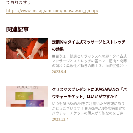
ております；
https://www.instagram.com/buasawan_group/
関連記事
定期的なタイ古式マッサージとストレッチ
の効果
■目次１．健康とリラックスへの扉：タイ古式
マッサージとストレッチの基本２．筋肉と関節
の調和：柔軟性と動きの向上３．血流促進と代
謝増進：健康な体内環境の構築４．日常のスト
2023.9.4
レスとサヨナラ：リラックスと心の安定５．積
み重ねる健康：継続的なケアの重要性６．まと
め 現代の忙しい生活の中で、身体と心のバラ
クリスマスプレゼントにBUASAWANの「バ
ンスを
ウチャーチケット」はいかがですか？
いつもBUASAWANをご利用いただき誠にあり
がとうございます！ BUASAWAN各店舗限定で
バウチャーチケットの購入が可能なのをご存じ
でしたか？ 恋人や家族、大切な方へのクリス
2023.12.7
マスプレゼントとして、本場のタイ古式マッサ
ージを提供する「BUASAWAN」のバウチャー
チケットをプレゼントしてみてはいか