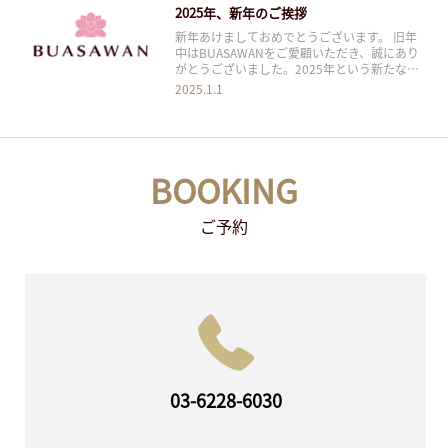
2025年、新年のご挨拶
新年あけましておめでとうございます。 旧年
中はBUASAWANをご愛顧いただき、誠にあり
がとうございました。2025年という新たな年
の幕開けに、心より感謝申し上げます。 昨年
2025.1.1
は多くの方々に支えられ、私たちは成長と挑戦
を続けることができました。タイ古式マッサー
ジの伝統を大切にしながら、お客様一人ひとり
BOOKING
ご予約
03-6228-6030