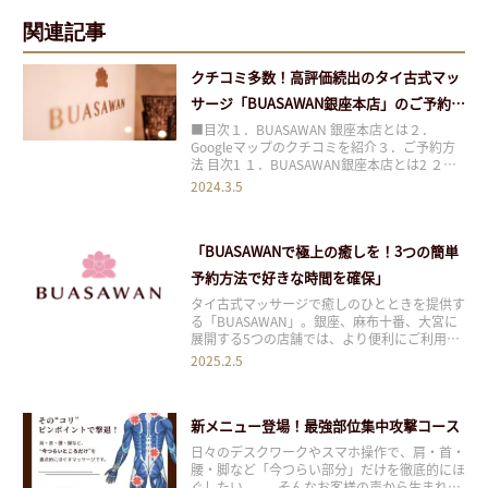
関連記事
クチコミ多数！高評価続出のタイ古式マッ
サージ「BUASAWAN銀座本店」のご予約方
法
■目次１．BUASAWAN 銀座本店とは２．
Googleマップのクチコミを紹介３．ご予約方
法 目次1 １．BUASAWAN銀座本店とは2 ２．
Googleマップのクチコミを紹介3 ３．ご予約
2024.3.5
方法 １．BUASAWAN銀座本店とは
「BUASAWAN」は東京都を中心に全4店舗
（2024年2月末時点）を
「BUASAWANで極上の癒しを！3つの簡単
予約方法で好きな時間を確保」
タイ古式マッサージで癒しのひとときを提供す
る「BUASAWAN」。銀座、麻布十番、大宮に
展開する5つの店舗では、より便利にご利用い
ただけるよう、電話予約・LINE予約に加え、
2025.2.5
新たにフォームからの予約が可能になりまし
た！各店舗の特徴とアクセス情報を紹介しなが
ら、簡単な予約手順をお伝えします。 目次1
新メニュー登場！最強部位集中攻撃コース
日々のデスクワークやスマホ操作で、肩・首・
腰・脚など「今つらい部分」だけを徹底的にほ
ぐしたい——。そんなお客様の声から生まれ