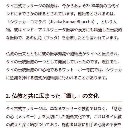
タイ古式マッサージの起源は、今からおよそ2500年前の古代イ
ンドにまでさかのぼるとされています。創始者とされるのは、
「シヴァカ・コマラパ（Jivaka Kumar Bhaccha）」という人
物。彼はインド・アユルヴェーダ医学や漢方にも精通した伝説的
な医師で、あの仏陀（ブッダ）を治療したとも言われています。
仏教の伝来とともに彼の医学知識や施術法がタイへと伝えられ、
タイの伝統医療の一つとして発展していったのです。現在でも、
タイの伝統医療の中心地であるワット・ポー寺院では、シヴァカ
に感謝を捧げる儀式が施術前に行われることがあります。
2. 仏教と共に広まった「癒し」の文化
タイ古式マッサージは、単なるマッサージ技術ではなく、「慈悲
の心（メッター）」を大切にした施術文化です。これはタイ仏教
の教えと深く結びついており、施術者は常に相手の心身の平安を