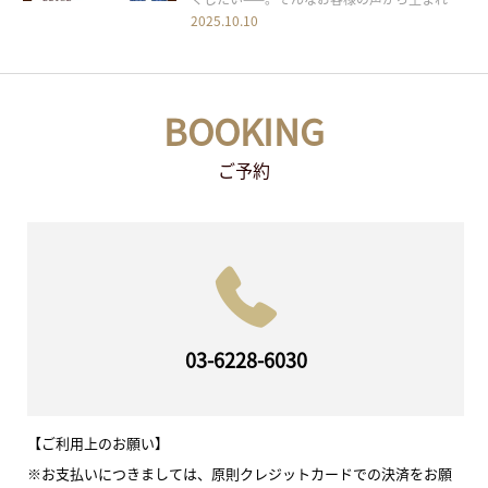
た、BUASAWANの新メニュー「最強部位集中
2025.10.10
攻撃コース」が登場しました。 目次1 その“コ
リ”をピンポイントで撃退！2 こんな方におす
すめ3 コース概要3.1 ご予約・お問い
BOOKING
ご予約
03-6228-6030
【ご利用上のお願い】
※お支払いにつきましては、原則クレジットカードでの決済をお願