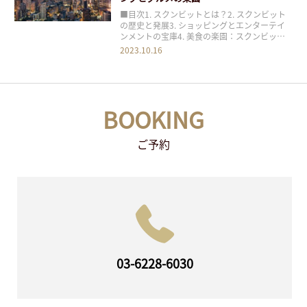
■目次1. スクンビットとは？2. スクンビット
の歴史と発展3. ショッピングとエンターテイ
ンメントの宝庫4. 美食の楽園：スクンビット
のレストランと屋台5. アクセスと宿泊のヒン
2023.10.16
ト6. まとめ バンコクの多彩なエリアの中で
も、スクンビットは都市の魅力と活気が溢れる
場所として知られています。この記事
BOOKING
ご予約
03-6228-6030