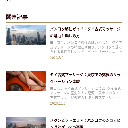
関連記事
バンコク移住ガイド：タイ古式マッサージ
の魅力と楽しみ方
■目次１．バンコク移住の魅力とは２．タイ古
式マッサージの特徴と効果３．バンコクで受け
られる素晴らしいタイ古式マッサージ店４．タ
イ古式マッサージを楽しむためのヒントと注意
2023.8.1
点５．バンコク移住者におすすめのマッサージ
体験プログラム６．まとめ バンコクへの移住
は、多くの人にとって魅力的な選択肢です。そ
タイ古式マッサージ：東京での究極のリラ
の都市
クゼーション体験
■目次1. タイ古式マッサージとは?2. タイ古式
マッサージの歴史とその起源3. 東京でのタイ
古式マッサージの魅力4. タイ古式マッサージ
がもたらす健康効果5. タイ古式マッサージ
2023.11.1
「BUASAWAN」の紹介6. まとめ 煌びやかな東
京都心、ビジネスや観光の中心地で忙しく駆け
巡る日々。そんな日常の中で
スクンビットエリア：バンコクのショッピ
ングとグルメの楽園