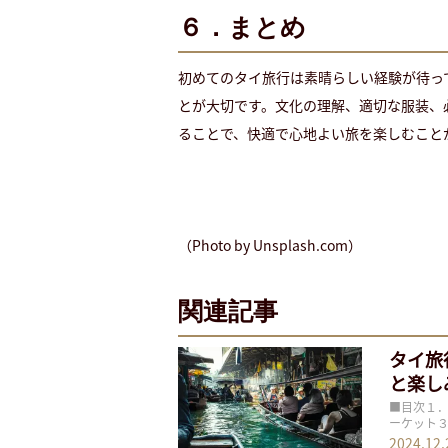
６．
まとめ
初めてのタイ旅行は素晴らしい経験が待っ
とが大切です。文化の理解、適切な服装、
ることで、快適で心地よい旅を楽しむこと
（Photo by Unsplash.com）
関連記事
タイ旅
と楽し
■目次１．
ーケット
マイのナイ
2024.12.