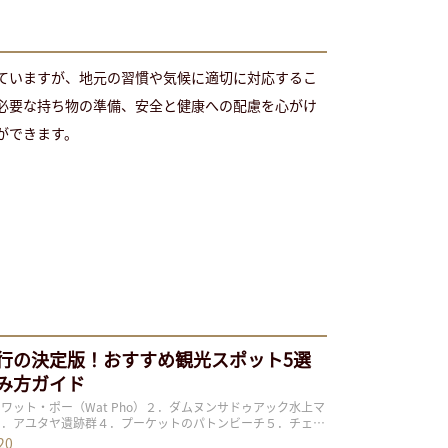
ていますが、地元の習慣や気候に適切に対応するこ
必要な持ち物の準備、安全と健康への配慮を心がけ
ができます。
行の決定版！おすすめ観光スポット5選
み方ガイド
ワット・ポー（Wat Pho）２．ダムヌンサドゥアック水上マ
３．アユタヤ遺跡群４．プーケットのパトンビーチ５．チェン
トバザール タイは美しい寺院やビーチ、グルメ、そしてタイ
20