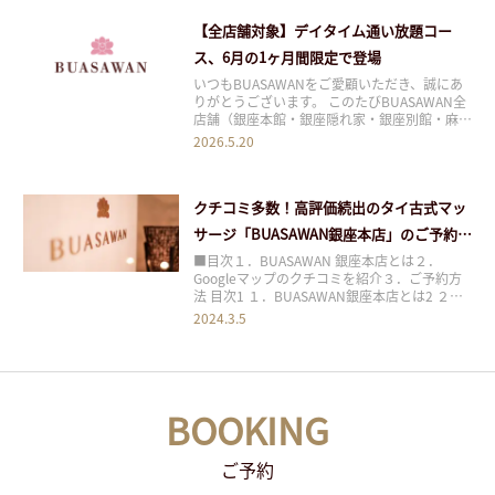
の年でありましたが、皆様の支えがあったから
【全店舗対象】デイタイム通い放題コー
こそ
ス、6月の1ヶ月間限定で登場
いつもBUASAWANをご愛顧いただき、誠にあ
りがとうございます。 このたびBUASAWAN全
店舗（銀座本館・銀座隠れ家・銀座別館・麻布
十番店）にて、2026年6月1日(月)〜6月30日
2026.5.20
(火)の1ヶ月間限定で、「デイタイム通い放題
コース」 をご提供いたします。 朝9時から夜
20時までの日中時間帯、期
クチコミ多数！高評価続出のタイ古式マッ
サージ「BUASAWAN銀座本店」のご予約方
法
■目次１．BUASAWAN 銀座本店とは２．
Googleマップのクチコミを紹介３．ご予約方
法 目次1 １．BUASAWAN銀座本店とは2 ２．
Googleマップのクチコミを紹介3 ３．ご予約
2024.3.5
方法 １．BUASAWAN銀座本店とは
「BUASAWAN」は東京都を中心に全4店舗
（2024年2月末時点）を
BOOKING
ご予約