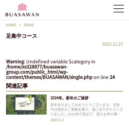
HOME
>
NEWS
足集中コース
2025.11.27
Warning
: Undefined variable $category in
/home/xs328877/buasawan-
group.com/public_html/wp-
content/themes/BUASAWAN/single.php
on line
24
関連記事
2024年、新年のご挨拶
新年あけましておめでとうございます。 旧年
中は格別のご愛顧を賜り、誠にありがとうござ
いました。2024年が始まり、新たな年の幕開
けと共に、私たちは皆様にとってさらに素晴ら
2024.1.1
しいサービスを提供できるよう、心新たに努力
を重ねて参ります。 昨年は多くの挑戦と変化