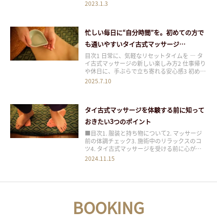
ービスの向上に努めて参りますので、より一層
2023.1.3
のご支援、お引立てを賜りますようお願い申し
上げます。 さて新年は、本日1月3日(火)より営
業を開始しております。最近は、数ヶ月先
忙しい毎日に“自分時間”を。初めての方で
も通いやすいタイ古式マッサージ
BUASAWANの魅力
目次1 日常に、気軽なリセットタイムを ― タ
イ古式マッサージの新しい楽しみ方2 仕事帰り
や休日に、手ぶらで立ち寄れる安心感3 初めて
のリラクゼーションでも安心のサポート体制4
2025.7.10
通うほどに実感できる“身体と心の変化”5 まず
は“お試し”感覚で、お気軽にご予約を6 ?ご予
約・キャンペーン情報 日常に、
タイ古式マッサージを体験する前に知って
おきたい3つのポイント
■目次1. 服装と持ち物について2. マッサージ
前の体調チェック3. 施術中のリラックスのコ
ツ4. タイ古式マッサージを受ける前に心がけ
ること5. まとめ 目次1 1. 服装と持ち物につい
2024.11.15
て1.1 施術着の特徴1.2 持ち物の注意点2 2. マ
ッサージ前の体調チェック2.1 施術前の飲食
2.2 体調
BOOKING