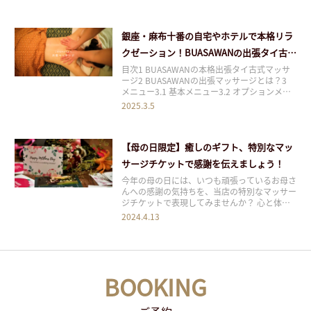
ティビティ、美食、そして癒しのオアシスとし
て知られています。この記事では、タイ・ホア
ヒンの魅力的な要素を探り、こ
銀座・麻布十番の自宅やホテルで本格リラ
クゼーション！BUASAWANの出張タイ古式
マッサージ
目次1 BUASAWANの本格出張タイ古式マッサ
ージ2 BUASAWANの出張マッサージとは？3
メニュー3.1 基本メニュー3.2 オプションメニ
ュー4 出張エリア5 予約方法6 より快適にご利
2025.3.5
用いただくために BUASAWANの本格出張タイ
古式マッサージ 東京都内で本格的なタイ古式
マッサージを体
【母の日限定】癒しのギフト、特別なマッ
サージチケットで感謝を伝えましょう！
今年の母の日には、いつも頑張っているお母さ
んへの感謝の気持ちを、当店の特別なマッサー
ジチケットで表現してみませんか？ 心と体の
リラックスを提供するタイ古式マッサージ、ま
2024.4.13
たは癒しのオイルマッサージを贈ることができ
ます。ぜひこの機会に、お母さんに日頃の疲れ
を癒してもらい、リフレッシュしてもらいまし
ょう。
BOOKING