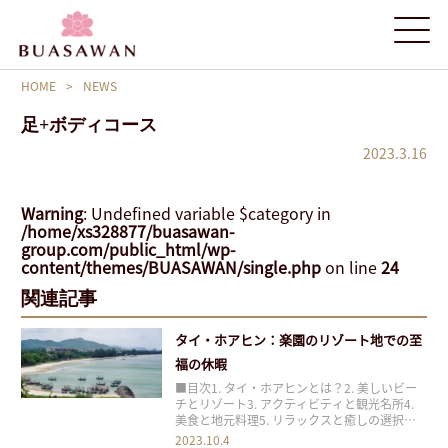
HOME
>
NEWS
足+ボディコース
2023.3.16
Warning
: Undefined variable $category in
/home/xs328877/buasawan-
group.com/public_html/wp-
content/themes/BUASAWAN/single.php
on line
24
関連記事
タイ・ホアヒン：楽園のリゾート地での至
福の休暇
■目次1. タイ・ホアヒンとは？2. 美しいビー
チとリゾート3. アクティビティと観光名所4.
美食と地元料理5. リラックスと癒しの選択肢6.
まとめ タイのホアヒンは、美しい自然、アク
2023.10.4