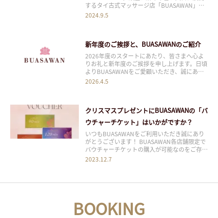
するタイ古式マッサージ店「BUASAWAN」
は、忙しいビジネスパーソンにとって最適なリ
2024.9.5
ラクゼーションスポットです。 目次1 1. 都会
のオアシスでリラックスを体感2 2. アクセス抜
群の立地で、仕事帰りに便利3 3. 夜遅
新年度のご挨拶と、BUASAWANのご紹介
2026年度のスタートにあたり、皆さまへ心よ
りお礼と新年度のご挨拶を申し上げます。日頃
よりBUASAWANをご愛顧いただき、誠にあり
がとうございます。 BUASAWANは、本場タイ
2026.4.5
の古式マッサージをベースに、独自に開発した
オリジナル施術を組み合わせた、唯一無二のト
リートメントをご提供しています。身体
クリスマスプレゼントにBUASAWANの「バ
ウチャーチケット」はいかがですか？
いつもBUASAWANをご利用いただき誠にあり
がとうございます！ BUASAWAN各店舗限定で
バウチャーチケットの購入が可能なのをご存じ
でしたか？ 恋人や家族、大切な方へのクリス
2023.12.7
マスプレゼントとして、本場のタイ古式マッサ
ージを提供する「BUASAWAN」のバウチャー
チケットをプレゼントしてみてはいか
BOOKING