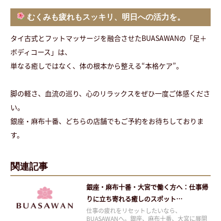
むくみも疲れもスッキリ、明日への活力を。
タイ古式とフットマッサージを融合させたBUASAWANの「足＋
ボディコース」は、
単なる癒しではなく、体の根本から整える“本格ケア”。
脚の軽さ、血流の巡り、心のリラックスをぜひ一度ご体感くださ
い。
銀座・麻布十番、どちらの店舗でもご予約をお待ちしておりま
す。
関連記事
銀座・麻布十番・大宮で働く方へ：仕事帰
りに立ち寄れる癒しのスポット
「BUASAWAN」
仕事の疲れをリセットしたいなら、
BUASAWANへ。銀座、麻布十番、大宮に展開